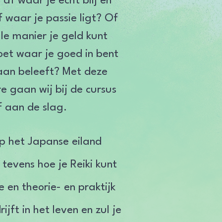
 af waar je echt blij en
 waar je passie ligt? Of
lle manier je geld kunt
doet waar je goed in bent
 aan beleeft? Met deze
e gaan wij bij de cursus
ef aan de slag.
op het Japanse eiland
 tevens hoe je Reiki kunt
 en theorie- en praktijk
jft in het leven en zul je