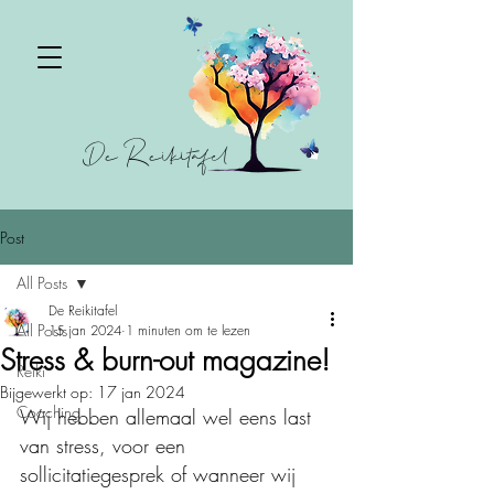
De Reikitafel
Post
All Posts
De Reikitafel
All Posts
15 jan 2024
1 minuten om te lezen
Stress & burn-out magazine!
Reiki
Bijgewerkt op:
17 jan 2024
Coaching
Wij hebben allemaal wel eens last 
van stress, voor een 
sollicitatiegesprek of wanneer wij 